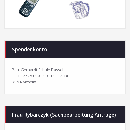
Spendenkonto
Paul-Gerhardt-Schule Dassel
DE 11 2625 0001 0011 0118 14
KSN Northeim
Frau Rybarczyk (Sachbearbeitung Anträge)