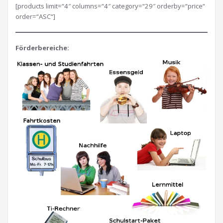
[products limit=“4″ columns=“4″ category=“29″ orderby=“price“
order=“ASC“]
Förderbereiche: